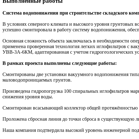
Выполненные работы
Система водопонижения при строительстве складского комп
В условиях северного климата и высокого уровня грунтовых вод
успешно смонтировала в работу систему водопонижения, обес
Основная сложность объекта заключалась в необходимости опе
применена проверенная технология легких иглофильтров с в
УВВ-3А-6КМ, адаптированная с учетом гидрогеологических у
В рамках проекта выполнены следующие работы:
Смонтированы две установки вакуумного водопонижения типа 
маловодопроницаемых грунтов.
Произведена гидропогрузка 100 спиральных иглофильтров мар
снижения уровня воды.
Смонтирован всасывающий коллектор общей протяжённостью 1
Проложена сбросная линия до точки сброса в существующую 
Наша компания подтвердила высокий уровень инженерной подг