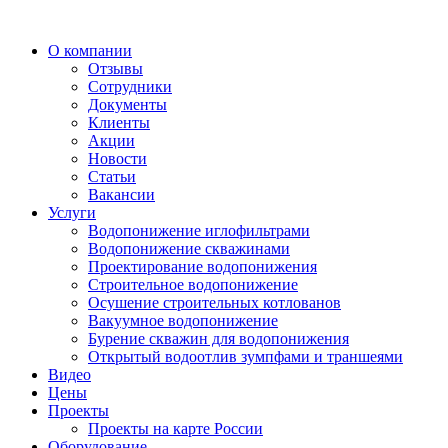
О компании
Отзывы
Сотрудники
Документы
Клиенты
Акции
Новости
Статьи
Вакансии
Услуги
Водопонижение иглофильтрами
Водопонижение скважинами
Проектирование водопонижения
Строительное водопонижение
Осушение строительных котлованов
Вакуумное водопонижение
Бурение скважин для водопонижения
Открытый водоотлив зумпфами и траншеями
Видео
Цены
Проекты
Проекты на карте России
Оборудование