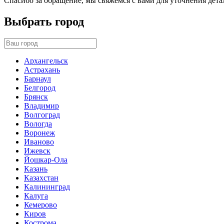
Спасибо за обращение, мы свяжемся с вами для уточнения дета
Выбрать город
Архангельск
Астрахань
Барнаул
Белгород
Брянск
Владимир
Волгоград
Вологда
Воронеж
Иваново
Ижевск
Йошкар-Ола
Казань
Казахстан
Калининград
Калуга
Кемерово
Киров
Кострома