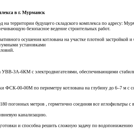
лекса в г. Мурманск
 на территории будущего складского комплекса по адресу: Мурма
печивающую безопасное ведение строительных работ.
ративного осушения котлована на участке плотной застройкой и
акуумными установками
словий.
УВВ-3А-6КМ с электродвигателями, обеспечивающими стабильно
ки ФСК-00-00М по периметру котлована на глубину до 6–7 м с 
80 погонных метров , герметично соединяя все иглофильтры с
ливневую канализацию.
отовки и способна решить сложную задачу по водопонижению д