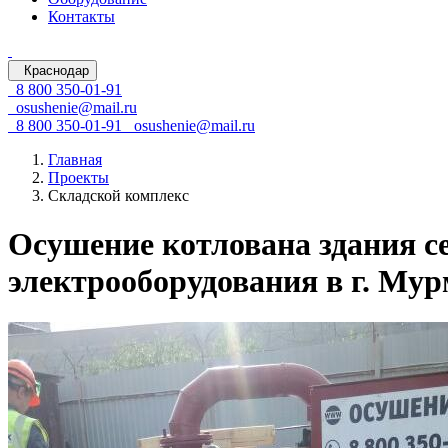
Контакты
Краснодар
8 800 350-01-91
osushenie@mail.ru
8 800 350-01-91
osushenie@mail.ru
Главная
Проекты
Складской комплекс
Осушение котлована здания с
электрооборудования в г. Му