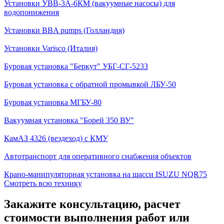
Установки УВВ-3А-6КМ (вакуумные насосы) для
водопонижения
Установки BBA pumps (Голландия)
Установки Varisco (Италия)
Буровая установка "Беркут" УБГ-СГ-5233
Буровая установка с обратной промывкой ЛБУ-50
Буровая установка МГБУ-80
Вакуумная установка "Борей 350 ВУ"
КамАЗ 4326 (вездеход) с КМУ
Автотранспорт для оперативного снабжения объектов
Крано-манипуляторная установка на шасси ISUZU NQR75
Смотреть всю технику
Закажите консультацию, расчет
стоимости выполнения работ или