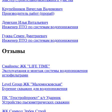
Крупейников Вячеслав Вадимович
Производитель работ (прораб)
Демехин Илья Витальевич
Инженер ПТО по системам водопонижения
Гужва Семен Дмитриевич
Инженер ПТО по системам водопонижения
Отзывы
Смайнекс ЖК "LIFE TIME"
Эксплуатация и монтаж системы водопонижения
иглофильтрами
Level Group ЖК "Маломосковская"
Бурение скважин для водопонижения
ПК "Геостройпроект" к/т Ударник
Устройство пьезометрических скважин
ЖК Символ Эрбек Строй