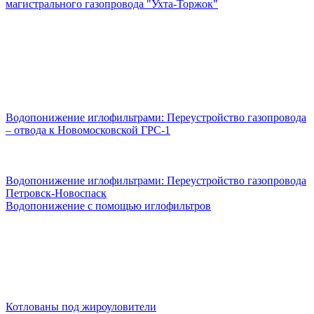
магистрального газопровода "Ухта-Торжок"
Водопонижение иглофильтрами: Переустройство газопровода
– отвода к Новомосковской ГРС-1
Водопонижение иглофильтрами: Переустройство газопровода
Петровск-Новоспаск
Водопонижение с помощью иглофильтров
Котлованы под жироуловители