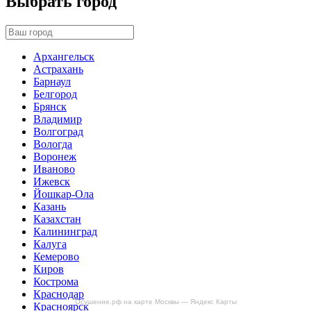
Выбрать город
Архангельск
Астрахань
Барнаул
Белгород
Брянск
Владимир
Волгоград
Вологда
Воронеж
Иваново
Ижевск
Йошкар-Ола
Казань
Казахстан
Калининград
Калуга
Кемерово
Киров
Кострома
Краснодар
Осушение.рф на карте Москвы — Яндекс Карты
Красноярск